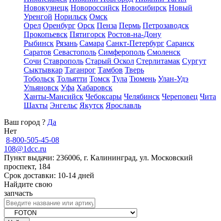
Новокузнецк
Новороссийск
Новосибирск
Новый
Уренгой
Норильск
Омск
Орел
Оренбург
Орск
Пенза
Пермь
Петрозаводск
Прокопьевск
Пятигорск
Ростов-на-Дону
Рыбинск
Рязань
Самара
Санкт-Петербург
Саранск
Саратов
Севастополь
Симферополь
Смоленск
Сочи
Ставрополь
Старый Оскол
Стерлитамак
Сургут
Сыктывкар
Таганрог
Тамбов
Тверь
Тобольск
Тольятти
Томск
Тула
Тюмень
Улан-Удэ
Ульяновск
Уфа
Хабаровск
Ханты-Мансийск
Чебоксары
Челябинск
Череповец
Чита
Шахты
Энгельс
Якутск
Ярославль
Ваш город
?
Да
Нет
8-800-505-45-08
108@1dcc.ru
Пункт выдачи: 236006, г. Калининград, ул. Московский
проспект, 184
Срок доставки: 10-14 дней
Найдите свою
запчасть