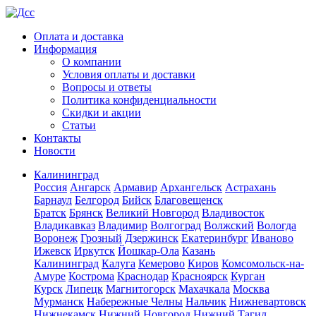
Оплата и доставка
Информация
О компании
Условия оплаты и доставки
Вопросы и ответы
Политика конфиденциальности
Скидки и акции
Статьи
Контакты
Новости
Калининград
Россия
Ангарск
Армавир
Архангельск
Астрахань
Барнаул
Белгород
Бийск
Благовещенск
Братск
Брянск
Великий Новгород
Владивосток
Владикавказ
Владимир
Волгоград
Волжский
Вологда
Воронеж
Грозный
Дзержинск
Екатеринбург
Иваново
Ижевск
Иркутск
Йошкар-Ола
Казань
Калининград
Калуга
Кемерово
Киров
Комсомольск-на-
Амуре
Кострома
Краснодар
Красноярск
Курган
Курск
Липецк
Магнитогорск
Махачкала
Москва
Мурманск
Набережные Челны
Нальчик
Нижневартовск
Нижнекамск
Нижний Новгород
Нижний Тагил