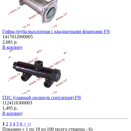
Гофра-труба выхлопная с квадратными фланцами FN
1417012000005
2,681 р.
В корзину
ГЦС (главный цилиндр сцепления) FN
1124116300003
1,495 р.
В корзину
1
2
3
4
5
6
>
>|
Показано с 1 по 18 из 100 (всего страниц - 6)