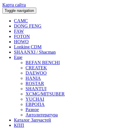
Карта сайта
Toggle navigation
CAMC
DONG FENG
FAW
FOTON
HOWO
Lonking CDM
SHAANXI / Shacman
Еще
BEFAN BENCHI
CREATEK
DAEWOO
HANIA
ROSTAR
SHANTUI
XCMG/MITSUBER
YUCHAI
ЕВРОПА
Разное
Aвтолитература
Каталог Запчастей
КПП